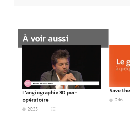
À voir aussi
Save the
L’angiographie 3D per-
opératoire
0:46
20:35