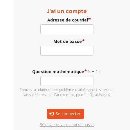
J'ai un compte
Adresse de courriel
Mot de passe
Question mathématique
5 + 1 =
Trouvez la solution de ce problème mathématique simple et
saisissez le résultat. Par exemple, pour 1 + 3, saisissez 4.
Se connecter
Réinitialiser votre mot de passe