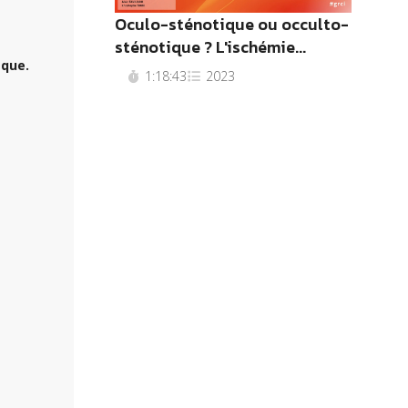
Oculo-sténotique ou occulto-
sténotique ? L'ischémie...
èque.
1:18:43
2023