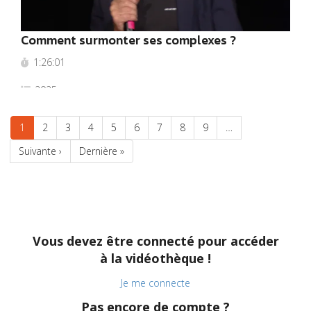
Comment surmonter ses complexes ?
1:26:01
2025
Pagination
Page
1
Page
2
Page
3
Page
4
Page
5
Page
6
Page
7
Page
8
Page
9
…
courante
Page
Suivante ›
Dernière
Dernière »
suivante
page
Vous devez être connecté pour accéder
à la vidéothèque !
Je me connecte
Pas encore de compte ?