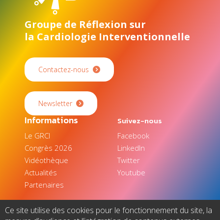
Groupe de Réflexion sur
la Cardiologie Interventionnelle
Contactez-nous
Newsletter
Informations
Suivez-nous
Le GRCI
Facebook
Congrès 2026
LinkedIn
Vidéothèque
Twitter
Actualités
Youtube
Partenaires
Ce site utilise des cookies pour le fonctionnement du site, la
© 2025 - Europa Organisation - Tous droits réservés |