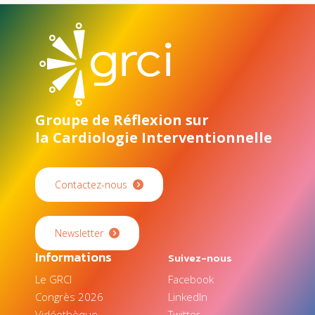
Groupe de Réflexion sur
la Cardiologie Interventionnelle
Contactez-nous
Newsletter
Informations
Suivez-nous
Le GRCI
Facebook
Congrès 2026
LinkedIn
Vidéothèque
Twitter