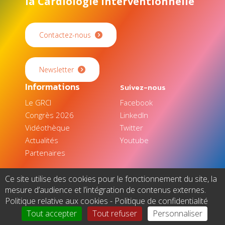
la Cardiologie Interventionnelle
Contactez-nous
Newsletter
Informations
Suivez-nous
Le GRCI
Facebook
Congrès 2026
LinkedIn
Vidéothèque
Twitter
Actualités
Youtube
Partenaires
Ce site utilise des cookies pour le fonctionnement du site, la
© 2025 - Europa Organisation - Tous droits réservés |
mesure d’audience et l’intégration de contenus externes.
Mentions légales
|
Cookies
|
Protection des données
Politique relative aux cookies
-
Politique de confidentialité
|
Gérer mes cookies
Tout accepter
Tout refuser
Personnaliser