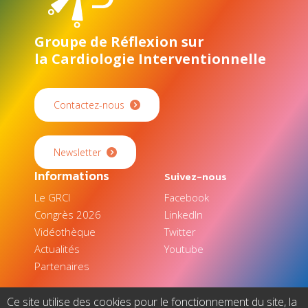
Groupe de Réflexion sur
la Cardiologie Interventionnelle
Contactez-nous
Newsletter
Informations
Suivez-nous
Le GRCI
Facebook
Congrès 2026
LinkedIn
Vidéothèque
Twitter
Actualités
Youtube
Partenaires
Ce site utilise des cookies pour le fonctionnement du site, la