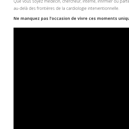
Que vous soyez médecin, chercheur, interne, infirmier ou parten
au-delà des frontières de la cardiologie interventionnelle.
Ne manquez pas l’occasion de vivre ces moments uniqu