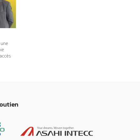
 une
ie
accès
soutien