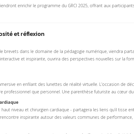
iendront enrichir le programme du GRCI 2025, offrant aux participant
sité et réflexion
 de brevets dans le domaine de la pédagogie numérique, viendra parta
eractive et inspirante, ouvrira des perspectives nouvelles sur la fo
ive en enfilant des lunettes de réalité virtuelle. L’occasion de déco
dre professionnel que personnel. Une parenthèse futuriste au cœur du
cardiaque
 haut niveau et chirurgien cardiaque - partagera les liens qu’il tisse en
Une rencontre inspirante autour des valeurs communes de performance,