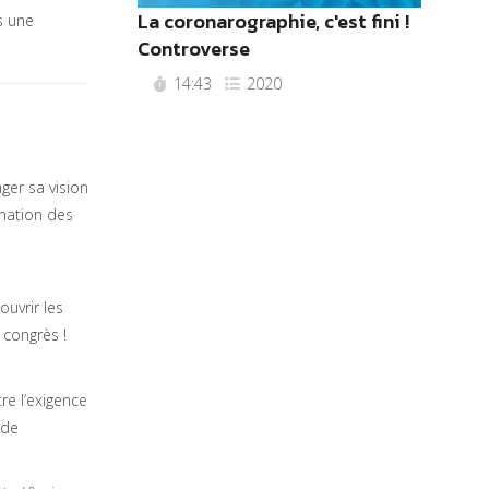
La coronarographie, c'est fini !
s une
Controverse
14:43
2020
ger sa vision
rmation des
uvrir les
 congrès !
tre l’exigence
 de