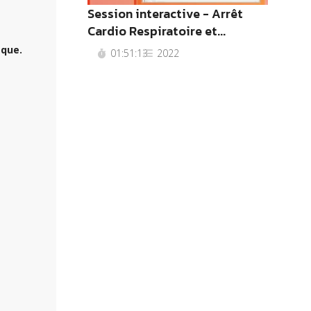
Session interactive - Arrêt
Cardio Respiratoire et...
èque.
01:51:13
2022