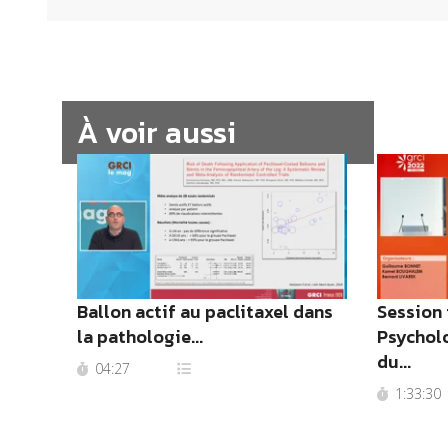
À voir aussi
Ballon actif au paclitaxel dans
Session 
la pathologie...
Psycholo
du...
04:27
1:33:30