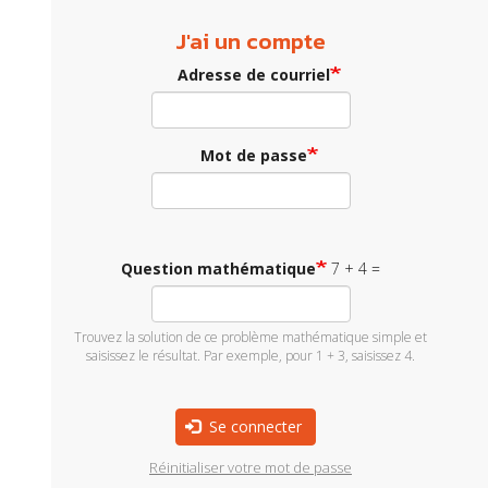
J'ai un compte
Adresse de courriel
Mot de passe
Question mathématique
7 + 4 =
Trouvez la solution de ce problème mathématique simple et
saisissez le résultat. Par exemple, pour 1 + 3, saisissez 4.
Se connecter
Réinitialiser votre mot de passe