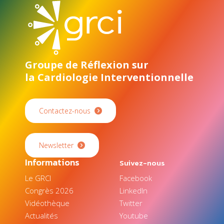
Groupe de Réflexion sur
la Cardiologie Interventionnelle
Contactez-nous
Newsletter
Informations
Suivez-nous
Le GRCI
Facebook
Congrès 2026
LinkedIn
Vidéothèque
Twitter
Actualités
Youtube