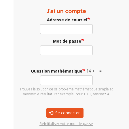
J'ai un compte
Adresse de courriel
Mot de passe
Question mathématique
14 + 1 =
Trouvez la solution de ce problème mathématique simple et
saisissez le résultat. Par exemple, pour 1 + 3, saisissez 4.
Se connecter
Réinitialiser votre mot de passe